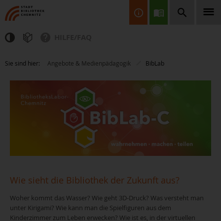
HILFE/FAQ
Finden Sie Informationen, Bücher, CDs & DVDs, Spiele, BluRays,
Sie sind hier:
Angebote & Medienpädagogik
BibLab
Zeitschriften und vieles mehr...
JETZT FINDEN
Wie sieht die Bibliothek der Zukunft aus?
Woher kommt das Wasser? Wie geht 3D-Druck? Was versteht man
unter Kirigami? Wie kann man die Spielfiguren aus dem
Kinderzimmer zum Leben erwecken? Wie ist es, in der virtuellen